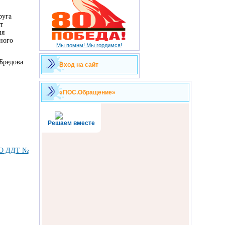
руга
т
ия
ного
Мы помнм! Мы гордимся!
 Бредова
Вход на сайт
«ПОС.Обращение»
Решаем вместе
ДО ДДТ №