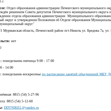
 г.
еле:
Отдел образования администрации Печенгского муниципального ок
еждён решением Совета депутатов Печенгского муниципального округа о
еждении отдела образования администрации Муниципального образован
й округ и утверждения Положения об Отделе образования Муниципаль
муниципальный округ"
1 Мурманская область, Печенгский район пгт.Никель ул. Бредова 7а, ул.
ельств:
нет
0
:
понедельник-пятница 9.00 - 17.00
0 - 14.00
л:
понедельник-воскресенье
по расписанию занятий объединений МБУ 
иёмная: 8815 (54) 5-27-96
хта: 8815 (54) 5-12-60
ты:
DDTNIKEL@yandex.ru