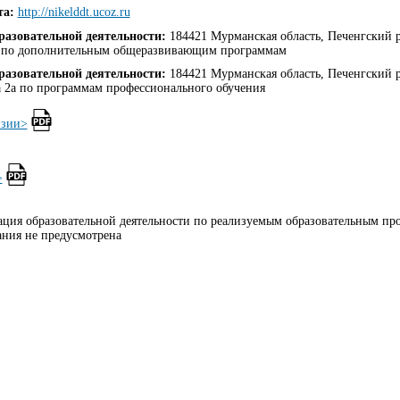
та:
http://nikelddt.ucoz.ru
разовательной деятельности:
184421 Мурманская область, Печенгский 
7а по дополнительным общеразвивающим программам
разовательной деятельности:
184421 Мурманская область, Печенгский 
ва 2а по программам профессионального обучения
нзии>
>
ация образовательной деятельности по реализуемым образовательным п
ания не предусмотрена