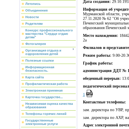
Дата создания:
29.10.1955
Летопись
Информация об учредит
Объединения
Мурманской области, учр
Новости
27.11.2020 № 62 "Об учр
Печенгский муниципальны
Родителям
образования Печенгский 
Конкурс профессионального
мастерства "Сердце отдаю
Место нахождения:
18442
детям"
2а
Фотогалерея
Филиалов и представит
Организация отдыха и
оздоровления детей
Режим работы:
9.00-20.3
Полезные ссылки
График работы:
Информационная
администрация ДДТ № 1
безопасность.
Карта сайта
обеденный перерыв:
13:0
Профилактическая работа
педагогический персона
Электронная приемная
1
Карточка государстве...
Контактные телефоны:
Независимая оценка качества
образования
зам. директора по УВР, пр
Телефоны горячих линий
зам. директора по АХР, ва
Государственные
электронные услуги
Адрес электронной поч