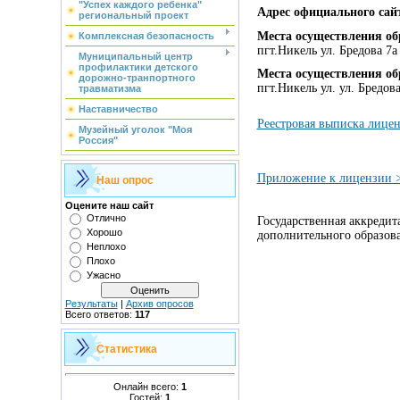
"Успех каждого ребенка"
Адрес официального сай
региональный проект
Места осуществления об
Комплексная безопасность
пгт.Никель ул. Бредова 
Муниципальный центр
профилактики детского
Места осуществления об
дорожно-транпортного
пгт.Никель ул. ул. Бредо
травматизма
Наставничество
Реестровая выписка лице
Музейный уголок "Моя
Россия"
Приложение к лицензии 
Наш опрос
Оцените наш сайт
Отлично
Государственная аккредит
Хорошо
дополнительного образов
Неплохо
Плохо
Ужасно
Результаты
|
Архив опросов
Всего ответов:
117
Статистика
Онлайн всего:
1
Гостей:
1