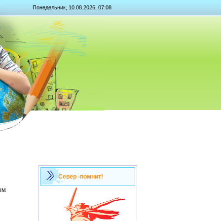
Понедельник, 10.08.2026, 07:08
Север -помнит!
ом