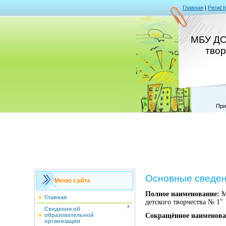
Главная
|
Регист
МБУ ДО
тво
При
Основные сведе
Меню сайта
Полное наименование:
М
Главная
детского творчества № 1"
Сведения об
Сокращённое наименова
образовательной
организации