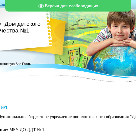
рация
|
Вход
|
RSS
Версия для слабовидящих
 "Дом детского
рчества №1"
ветствую Вас
Гость
ния
униципальное бюджетное учреждение дополнительного образования "Д
ние:
МБУ ДО ДДТ № 1