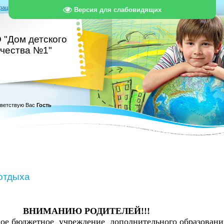
рация
|
Вход
|
RSS
Версия для слабовидящих
 "Дом детского
рчества №1"
ветствую Вас
Гость
отдыха
ВНИМАНИЮ РОДИТЕЛЕЙ!!!
е бюджетное учреждение дополнительного образовани