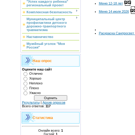
"Успех каждого ребенка"
Меню 12-18 лет
региональный проект
Меню 14 июля 2026
Комплексная безопасность
Муниципальный центр
профилактики детского
дорожно-транпортного
травматизма
Раскраска Санпросвет
Наставничество
Музейный уголок "Моя
Россия"
Наш опрос
Оцените наш сайт
Отлично
Хорошо
Неплохо
Плохо
Ужасно
Результаты
|
Архив опросов
Всего ответов:
117
Статистика
Онлайн всего:
1
Гостей:
1