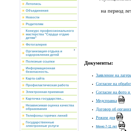
Летопись
на период ле
Объединения
Новости
Родителям
Конкурс профессионального
мастерства "Сердце отдаю
детям"
Фотогалерея
Организация отдыха и
оздоровления детей
Полезные ссылки
Документы:
Информационная
безопасность.
Заявление на лагер
Карта сайта
Согласие на обраб
Профилактическая работа
Согласие на фото и
Электронная приемная
Карточка государстве...
Медсправка
Независимая оценка качества
Договор об органи
образования
Телефоны горячих линий
Режим дня
Государственные
электронные услуги
Меню 7-11 лет