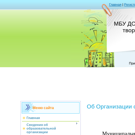
Главная
|
Регист
МБУ ДО
тво
При
Об Организации 
Меню сайта
Главная
Сведения об
образовательной
организации
Муниципально