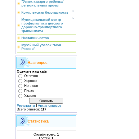
"Успех каждого ребенка"
региональный проект
Комплексная безопасность
Муниципальный центр
профилактики детского
дорожно-транпортного
травматизма
Наставничество
Музейный уголок "Моя
Россия"
Наш опрос
Оцените наш сайт
Отлично
Хорошо
Неплохо
Плохо
Ужасно
Результаты
|
Архив опросов
Всего ответов:
117
Статистика
Онлайн всего:
1
Гостей:
1