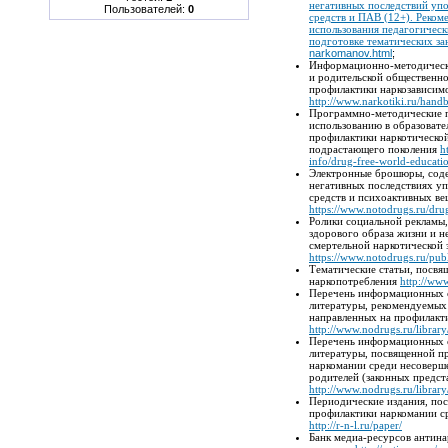
негативных последствий уп
Пользователей:
0
средств и ПАВ (12+). Реком
использования педагогичес
подготовке тематических за
narkomanov.html
;
Информационно-методически
и родительской общественн
профилактики наркозависим
http://www.narkotiki.ru/han
Программно-методические п
использованию в образовате
профилактики наркотической
подрастающего поколения
h
info/drug-free-world-educati
Электронные брошюры, соде
негативных последствиях у
средств и психоактивных ве
https://www.notodrugs.ru/drug
Ролики социальной рекламы
здорового образа жизни и н
смертельной наркотической 
https://www.notodrugs.ru/pub
Тематические статьи, посв
наркопотребления
http://www
Перечень информационных с
литературы, рекомендуемых
направленных на профилакт
http://www.nodrugs.ru/librar
Перечень информационных с
литературы, посвященной п
наркомании среди несоверш
родителей (законных предст
http://www.nodrugs.ru/library
Периодические издания, по
профилактики наркомании с
http://r-n-l.ru/paper/
Банк медиа-ресурсов антина