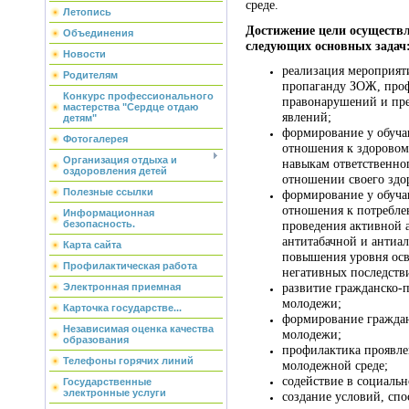
среде.
Летопись
Достижение цели осуществ
Объединения
следующих основных задач
Новости
реализация мероприят
Родителям
пропаганду ЗОЖ, про
Конкурс профессионального
правонарушений и пре
мастерства "Сердце отдаю
явлений;
детям"
формирование у обуч
Фотогалерея
отношения к здоровом
Организация отдыха и
навыкам ответственно
оздоровления детей
отношении своего здо
Полезные ссылки
формирование у обуча
отношения к потребл
Информационная
безопасность.
проведения активной 
антитабачной и антиа
Карта сайта
повышения уровня осв
Профилактическая работа
негативных последств
Электронная приемная
развитие гражданско-
молодежи;
Карточка государстве...
формирование гражда
Независимая оценка качества
молодежи;
образования
профилактика проявле
Телефоны горячих линий
молодежной среде;
содействие в социаль
Государственные
электронные услуги
создание условий, с