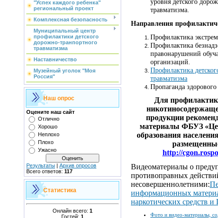
уровня детского доро
"Успех каждого ребенка"
региональный проект
травматизма.
Комплексная безопасность
Направления профилактич
Муниципальный центр
Профилактика экстрем
профилактики детского
дорожно-транпортного
Профилактика безнадз
травматизма
правонарушений обуч
Наставничество
организаций.
Профилактика детског
Музейный уголок "Моя
Россия"
травматизма
Пропаганда здорового
Наш опрос
Для профилактик
никотиносодержаще
Оцените наш сайт
продукции рекоменд
Отлично
материалы ФБУЗ «Цен
Хорошо
образования населения
Неплохо
Плохо
размещенные
Ужасно
http://cgon.rosp
Видеоматериалы о преду
Результаты
|
Архив опросов
Всего ответов:
117
противоправных действи
несовершеннолетними:
Пе
Статистика
информационных материа
наркотических средств и
Онлайн всего:
1
Фото и видео-материалы, с
Гостей:
1