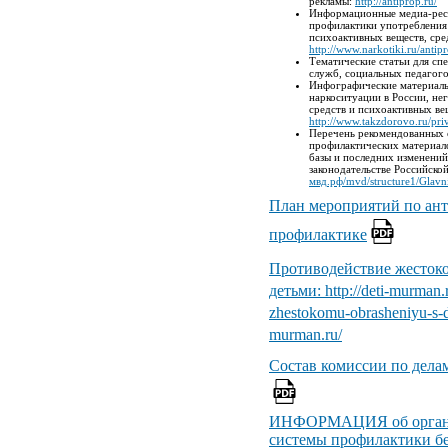
рекламы:
http://antiprop.ru/
Информационные медиа-рес
профилактики употребления 
психоактивных веществ, ср
http://www.narkotiki.ru/antip
Тематические статьи для сп
служб, социальных педагог
Инфографические материал
наркоситуации в России, не
средств и психоактивных ве
http://www.takzdorovo.ru/priv
Перечень рекомендованных 
профилактических материал
базы и последних изменений
законодательстве Российско
мвд.рф/mvd/structure1/Glavn
План мероприятий по ан
профилактике
Противодействие жесток
детьми:
http://deti-murman.
zhestokomu-obrasheniyu-s-de
murman.ru/
Состав комиссии по дела
ИНФОРМАЦИЯ об органа
системы профилактики бе