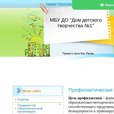
Главная
|
Регистрация
|
Вход
|
RSS
Верс
МБУ ДО "Дом детского
творчества №1"
Приветствую Вас
Гость
Профилактическая 
Меню сайта
Цель профилактики
– форм
Главная
образовательно-методическог
Сведения об
способствующего предупреж
образовательной
безнадзорности и правонар
организации